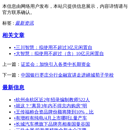
本信息由网络用户发布，
本站只提供信息展示，内容详情请与
官方联系确认。
标签 :
最新资讯
相关文章
•
三川智慧：拟使用不超过3亿元闲置自
•
大智慧：拟使用不超过（含）10亿元闲置自
上一篇：
证监会：加快引入各类中长期资金
下一篇：
中国银行枣庄分行金融宣讲走进峄城荀子学校
最新信息
•
杭州余杭区近2年招录编制教师522人
•
就这？“离异3年内不得京内购房”明
•
王传福称合资品牌份额将降到10%，比
•
有增程有纯电/4月上市哪吒L量产车
•
长城汽车携旗下品牌亮相泰国曼谷国