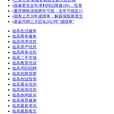
•
三块大屏/前脸更精致全新大众迈腾
•
国泰君安去年净利同比降逾18%，投资
•
重庆钢铁连续两年亏损：去年亏损近15
•
国寿上市20年成绩单：解题保险新质生
•
基金代销三大巨头2023年”成绩单”
临高生活服务
临高商务服务
临高供求信息
临高房产信息
临高商务信息
临高二手市场
临高教育培训
临高求职招聘
临高招商加盟
临高创业投资
临高展会信息
临高旅游信息
临高休闲娱乐
临高体育健身
临高最新资讯
临高最新推文