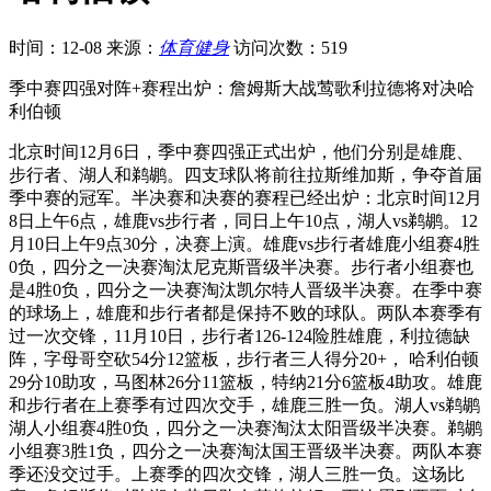
时间：12-08
来源：
体育健身
访问次数：519
季中赛四强对阵+赛程出炉：詹姆斯大战莺歌利拉德将对决哈
利伯顿
北京时间12月6日，季中赛四强正式出炉，他们分别是雄鹿、
步行者、湖人和鹈鹕。四支球队将前往拉斯维加斯，争夺首届
季中赛的冠军。半决赛和决赛的赛程已经出炉：北京时间12月
8日上午6点，雄鹿vs步行者，同日上午10点，湖人vs鹈鹕。12
月10日上午9点30分，决赛上演。雄鹿vs步行者雄鹿小组赛4胜
0负，四分之一决赛淘汰尼克斯晋级半决赛。步行者小组赛也
是4胜0负，四分之一决赛淘汰凯尔特人晋级半决赛。在季中赛
的球场上，雄鹿和步行者都是保持不败的球队。两队本赛季有
过一次交锋，11月10日，步行者126-124险胜雄鹿，利拉德缺
阵，字母哥空砍54分12篮板，步行者三人得分20+， 哈利伯顿
29分10助攻，马图林26分11篮板，特纳21分6篮板4助攻。雄鹿
和步行者在上赛季有过四次交手，雄鹿三胜一负。湖人vs鹈鹕
湖人小组赛4胜0负，四分之一决赛淘汰太阳晋级半决赛。鹈鹕
小组赛3胜1负，四分之一决赛淘汰国王晋级半决赛。两队本赛
季还没交过手。上赛季的四次交锋，湖人三胜一负。这场比