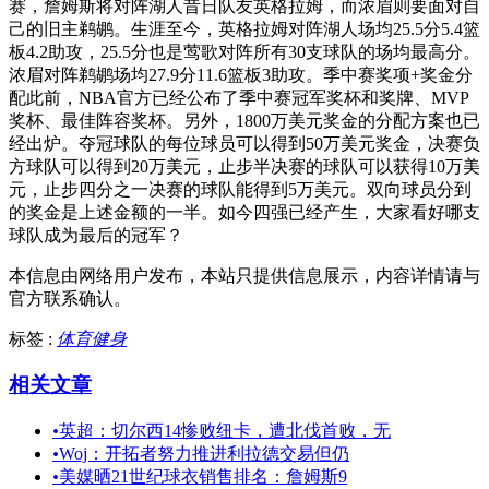
赛，詹姆斯将对阵湖人昔日队友英格拉姆，而浓眉则要面对自
己的旧主鹈鹕。生涯至今，英格拉姆对阵湖人场均25.5分5.4篮
板4.2助攻，25.5分也是莺歌对阵所有30支球队的场均最高分。
浓眉对阵鹈鹕场均27.9分11.6篮板3助攻。季中赛奖项+奖金分
配此前，NBA官方已经公布了季中赛冠军奖杯和奖牌、MVP
奖杯、最佳阵容奖杯。另外，1800万美元奖金的分配方案也已
经出炉。夺冠球队的每位球员可以得到50万美元奖金，决赛负
方球队可以得到20万美元，止步半决赛的球队可以获得10万美
元，止步四分之一决赛的球队能得到5万美元。双向球员分到
的奖金是上述金额的一半。如今四强已经产生，大家看好哪支
球队成为最后的冠军？
本信息由网络用户发布，
本站只提供信息展示，内容详情请与
官方联系确认。
标签 :
体育健身
相关文章
•
英超：切尔西14惨败纽卡，遭北伐首败，无
•
Woj：开拓者努力推进利拉德交易但仍
•
美媒晒21世纪球衣销售排名：詹姆斯9