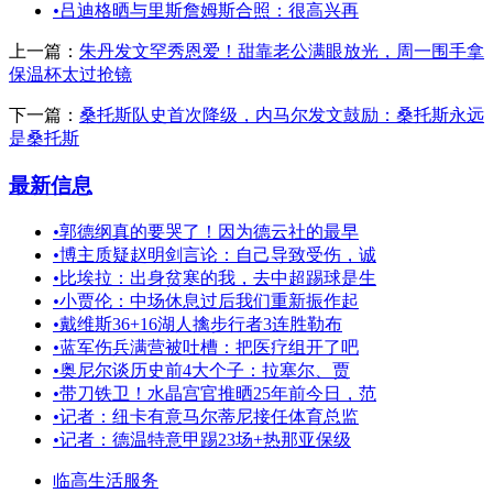
•
吕迪格晒与里斯詹姆斯合照：很高兴再
上一篇：
朱丹发文罕秀恩爱！甜靠老公满眼放光，周一围手拿
保温杯太过抢镜
下一篇：
桑托斯队史首次降级，内马尔发文鼓励：桑托斯永远
是桑托斯
最新信息
•
郭德纲真的要哭了！因为德云社的最早
•
博主质疑赵明剑言论：自己导致受伤，诚
•
比埃拉：出身贫寒的我，去中超踢球是生
•
小贾伦：中场休息过后我们重新振作起
•
戴维斯36+16湖人擒步行者3连胜勒布
•
蓝军伤兵满营被吐槽：把医疗组开了吧
•
奥尼尔谈历史前4大个子：拉塞尔、贾
•
带刀铁卫！水晶宫官推晒25年前今日，范
•
记者：纽卡有意马尔蒂尼接任体育总监
•
记者：德温特意甲踢23场+热那亚保级
临高生活服务