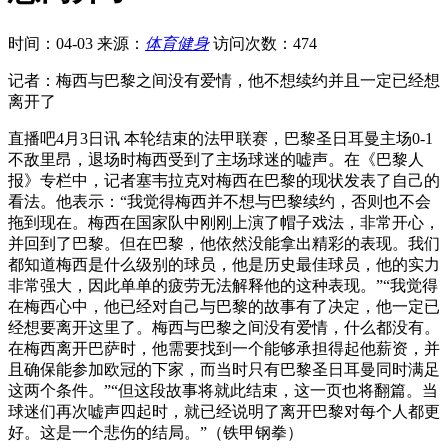
时间：04-03
来源：
体育健身
访问次数：474
记者：梅西与巴黎之间没有爱情，他不想续约并且一定已经想
离开了
直播吧4月3日讯 本轮结束的法甲联赛，巴黎圣日耳曼主场0-1
不敌里昂，退场时梅西受到了主场球迷的嘘声。在《巴黎人
报》专栏中，记者塞韦拉克对梅西在巴黎的现状发表了自己的
看法。他表示：“我觉得梅西并不想与巴黎续约，否则也不会
拖到现在。梅西在国家队中刚刚上演了帽子戏法，非常开心，
并回到了巴黎。但在巴黎，他依然没能拿出精彩的表现。我们
都知道梅西是什么级别的球员，他是历史最佳球员，他的实力
非常强大，因此单单的疲劳无法解释他的这种表现。”“我觉得
在梅西心中，他已经对自己与巴黎的故事有了决定，他一定已
经想要离开这里了。梅西与巴黎之间没有爱情，什么都没有。
在梅西离开巴萨时，他需要找到一个能够承担得起他薪资，并
且确保能参加欧冠的下家，而当时只有巴黎圣日耳曼同时满足
这两个条件。”“但这段故事将就此结束，这一页也将翻篇。当
球迷们再次嘘声四起时，就已经说明了离开巴黎对每个人都更
好。这是一个悲伤的结局。”（铁甲钢拳）