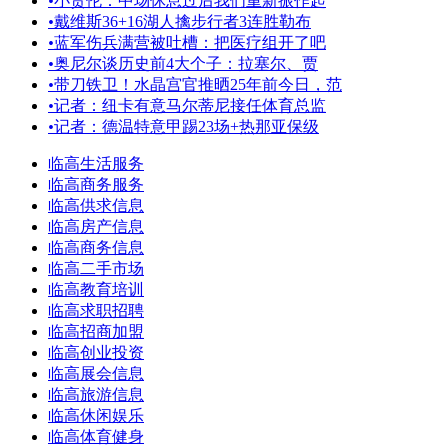
•
小贾伦：中场休息过后我们重新振作起
•
戴维斯36+16湖人擒步行者3连胜勒布
•
蓝军伤兵满营被吐槽：把医疗组开了吧
•
奥尼尔谈历史前4大个子：拉塞尔、贾
•
带刀铁卫！水晶宫官推晒25年前今日，范
•
记者：纽卡有意马尔蒂尼接任体育总监
•
记者：德温特意甲踢23场+热那亚保级
临高生活服务
临高商务服务
临高供求信息
临高房产信息
临高商务信息
临高二手市场
临高教育培训
临高求职招聘
临高招商加盟
临高创业投资
临高展会信息
临高旅游信息
临高休闲娱乐
临高体育健身