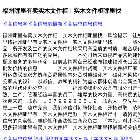
福州哪里有卖实木文件柜｜实木文件柜哪里找
临高信息网
临高信息港
最新临高供求信息信息
福州哪里有卖实木文件柜｜实木文件柜哪里找，风险提示：让
里找福州哪里有卖实木文件柜｜实木文件柜哪里找 我公司
品，所开发及生产的实木文件柜均采用高品质的材质，融合现
多领域都有着广泛的应用。 本公司历来重视产品营销建设
配套服务的多年积淀，目前营销网点已经遍布福建福州仓山
批发价格的信息 实木文件柜供货商，实木文件柜厂家，实
司运费买卖双方协商贸易属性内外贸材质碳化木；碳化木风格
公家具的设计，以诚信、谦和的精神为需求群体创造出全新空
然的现代化办公空间。 福州凌峰办公家具有限公司是一家
熟、生产、管理经验丰富的员工。雄厚的技术力量、高精度的
欢迎来询！联系：１３７９９９８３５１９，联系人：李先
更上一层，瑧求完美。我们坚信时刻胸怀社会，开拓进取，
木文件柜哪里有，实木文件柜定做，实木文件柜尺寸，请咨询
信息的真实性、准确性和合法性由商家负责。『本站』对此不
更多福州哪里有卖实木文件柜｜实木文件柜哪里找最新相关信
临高供求信息
福州哪里有卖实木文件柜｜实木文件柜哪里找