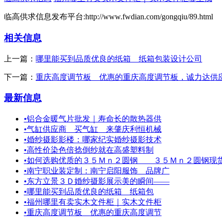
临高供求信息发布平台:http://www.fwdian.com/gongqiu/89.html
相关信息
上一篇：
哪里能买到品质优良的纸箱 纸箱包装设计公司
下一篇：
重庆高度调节板＿优惠的重庆高度调节板，诚力达供
最新信息
•
铝合金暖气片批发｜寿命长的散热器供
•
气缸供应商＿买气缸＿来肇庆利恒机械
•
婚纱摄影影楼：哪家纪实婚纱摄影技术
•
高性价染色倍捻倒纱就在高盛塑料制
•
如何选购优质的３５Ｍｎ２圆钢 ３５Ｍｎ２圆钢现
•
南宁职业装定制：南宁启阳服饰＿品牌广
•
东方立景３Ｄ婚纱摄影展示美的瞬间——
•
哪里能买到品质优良的纸箱 纸箱包
•
福州哪里有卖实木文件柜｜实木文件柜
•
重庆高度调节板＿优惠的重庆高度调节