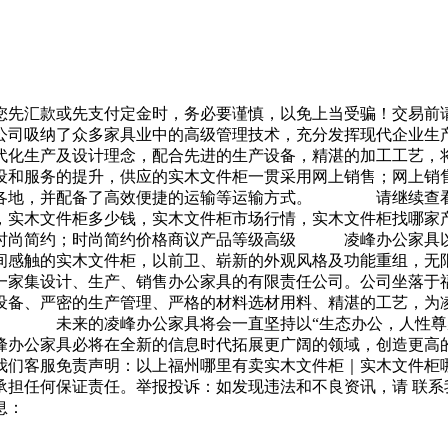
您先汇款或先支付定金时，务必要谨慎，以免上当受骗！交易前
吸纳了众多家具业中的高级管理技术，充分发挥现代企业生产
代化生产及设计理念，配合先进的生产设备，精湛的加工工艺，
和服务的提升，供应的实木文件柜一贯采用网上销售；网上销售
区各地，并配备了高效便捷的运输等运输方式。 请继续查看
木文件柜多少钱，实木文件柜市场行情，实木文件柜找哪家产
时尚简约；时尚简约价格商议产品等级高级 凌峰办公家具以
间感触的实木文件柜，以前卫、崭新的外观风格及功能重组，无限
集设计、生产、销售办公家具的有限责任公司。公司坐落于福
设备、严密的生产管理、严格的材料选材用料、精湛的工艺，为
生 未来的凌峰办公家具将会一直坚持以“生态办公，人性尊崇
凌峰办公家具必将在全新的信息时代拓展更广阔的领域，创造
我们客服免责声明：以上福州哪里有卖实木文件柜｜实木文件柜
承担任何保证责任。举报投诉：如发现违法和不良资讯，请 联系
息：