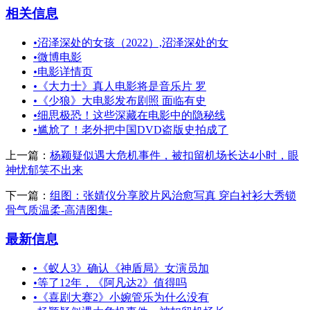
相关信息
•
沼泽深处的女孩（2022）,沼泽深处的女
•
微博电影
•
电影详情页
•
《大力士》真人电影将是音乐片 罗
•
《少狼》大电影发布剧照 面临有史
•
细思极恐！这些深藏在电影中的隐秘线
•
尴尬了！老外把中国DVD盗版史拍成了
上一篇：
杨颖疑似遇大危机事件，被扣留机场长达4小时，眼
神忧郁笑不出来
下一篇：
组图：张婧仪分享胶片风治愈写真 穿白衬衫大秀锁
骨气质温柔-高清图集-
最新信息
•
《蚁人3》确认《神盾局》女演员加
•
等了12年，《阿凡达2》值得吗
•
《喜剧大赛2》小婉管乐为什么没有