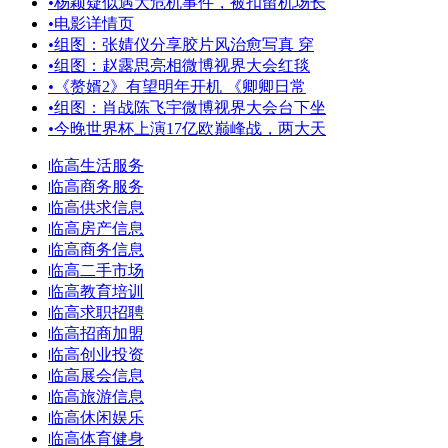
•
杨颖疑似遇大危机事件，被扣留机场长
•
电影详情页
•
组图：张婧仪分享胶片风治愈写真 穿
•
组图：赵露思亮相微博视界大会红毯
•
《赘婿2》有望明年开机 《卿卿日常
•
组图：肖战陈飞宇微博视界大会台下坐
•
今晚世界杯上演17亿欧巅峰战，两大天
临高生活服务
临高商务服务
临高供求信息
临高房产信息
临高商务信息
临高二手市场
临高教育培训
临高求职招聘
临高招商加盟
临高创业投资
临高展会信息
临高旅游信息
临高休闲娱乐
临高体育健身