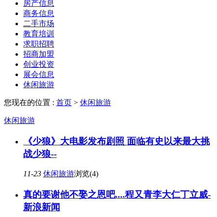
房产信息
商务信息
二手市场
教育培训
求职招聘
招商加盟
创业投资
展会信息
休闲旅游
您现在的位置 :
首页
>
休闲旅游
休闲旅游
《少狼》大电影发布剧照 面临有史以来最大挑
战少狼--
11-23
休闲旅游
浏览(4)
真的要谢他不娶之恩吧....程又青李大仁丁立威-
新浪新闻