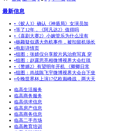
最新信息
•
《蚁人3》确认《神盾局》女演员加
•
等了12年，《阿凡达2》值得吗
•
《喜剧大赛2》小婉管乐为什么没有
•
杨颖疑似遇大危机事件，被扣留机场长
•
电影详情页
•
组图：张婧仪分享胶片风治愈写真 穿
•
组图：赵露思亮相微博视界大会红毯
•
《赘婿2》有望明年开机 《卿卿日常
•
组图：肖战陈飞宇微博视界大会台下坐
•
今晚世界杯上演17亿欧巅峰战，两大天
临高生活服务
临高商务服务
临高供求信息
临高房产信息
临高商务信息
临高二手市场
临高教育培训