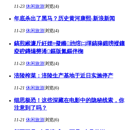
11-23
休闲旅游
浏览(4)
年底杀出了黑马？历史黄河康熙-新浪新闻
11-23
休闲旅游
浏览(4)
鎬煎緱濂斤紝娌¤儗鏅兘绾㈡墠鎬獆鍛嗙摐鑲
夌硿鏄熶簩浠鏂版氮鏂伴椈
11-23
休闲旅游
浏览(4)
涪陵榨菜：涪陵生产基地于近日实施停产
11-21
休闲旅游
浏览(6)
细思极恐！这些深藏在电影中的隐秘线索，你
注意到了吗？
11-21
休闲旅游
浏览(6)