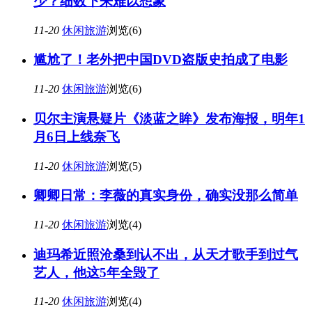
少？细数下来难以想象
11-20
休闲旅游
浏览(6)
尴尬了！老外把中国DVD盗版史拍成了电影
11-20
休闲旅游
浏览(6)
贝尔主演悬疑片《淡蓝之眸》发布海报，明年1
月6日上线奈飞
11-20
休闲旅游
浏览(5)
卿卿日常：李薇的真实身份，确实没那么简单
11-20
休闲旅游
浏览(4)
迪玛希近照沧桑到认不出，从天才歌手到过气
艺人，他这5年全毁了
11-20
休闲旅游
浏览(4)