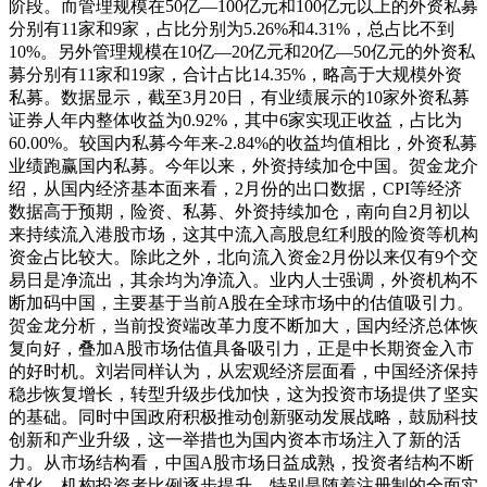
阶段。而管理规模在50亿—100亿元和100亿元以上的外资私募
分别有11家和9家，占比分别为5.26%和4.31%，总占比不到
10%。另外管理规模在10亿—20亿元和20亿—50亿元的外资私
募分别有11家和19家，合计占比14.35%，略高于大规模外资
私募。数据显示，截至3月20日，有业绩展示的10家外资私募
证券人年内整体收益为0.92%，其中6家实现正收益，占比为
60.00%。较国内私募今年来-2.84%的收益均值相比，外资私募
业绩跑赢国内私募。今年以来，外资持续加仓中国。贺金龙介
绍，从国内经济基本面来看，2月份的出口数据，CPI等经济
数据高于预期，险资、私募、外资持续加仓，南向自2月初以
来持续流入港股市场，这其中流入高股息红利股的险资等机构
资金占比较大。除此之外，北向流入资金2月份以来仅有9个交
易日是净流出，其余均为净流入。业内人士强调，外资机构不
断加码中国，主要基于当前A股在全球市场中的估值吸引力。
贺金龙分析，当前投资端改革力度不断加大，国内经济总体恢
复向好，叠加A股市场估值具备吸引力，正是中长期资金入市
的好时机。刘岩同样认为，从宏观经济层面看，中国经济保持
稳步恢复增长，转型升级步伐加快，这为投资市场提供了坚实
的基础。同时中国政府积极推动创新驱动发展战略，鼓励科技
创新和产业升级，这一举措也为国内资本市场注入了新的活
力。从市场结构看，中国A股市场日益成熟，投资者结构不断
优化，机构投资者比例逐步提升。特别是随着注册制的全面实