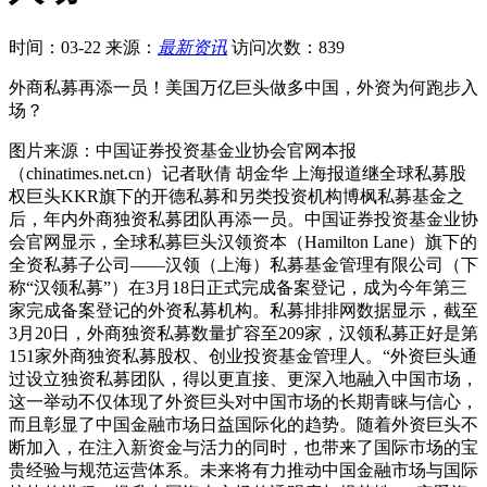
时间：03-22
来源：
最新资讯
访问次数：839
外商私募再添一员！美国万亿巨头做多中国，外资为何跑步入
场？
图片来源：中国证券投资基金业协会官网本报
（chinatimes.net.cn）记者耿倩 胡金华 上海报道继全球私募股
权巨头KKR旗下的开德私募和另类投资机构博枫私募基金之
后，年内外商独资私募团队再添一员。中国证券投资基金业协
会官网显示，全球私募巨头汉领资本（Hamilton Lane）旗下的
全资私募子公司——汉领（上海）私募基金管理有限公司（下
称“汉领私募”）在3月18日正式完成备案登记，成为今年第三
家完成备案登记的外资私募机构。私募排排网数据显示，截至
3月20日，外商独资私募数量扩容至209家，汉领私募正好是第
151家外商独资私募股权、创业投资基金管理人。“外资巨头通
过设立独资私募团队，得以更直接、更深入地融入中国市场，
这一举动不仅体现了外资巨头对中国市场的长期青睐与信心，
而且彰显了中国金融市场日益国际化的趋势。随着外资巨头不
断加入，在注入新资金与活力的同时，也带来了国际市场的宝
贵经验与规范运营体系。未来将有力推动中国金融市场与国际