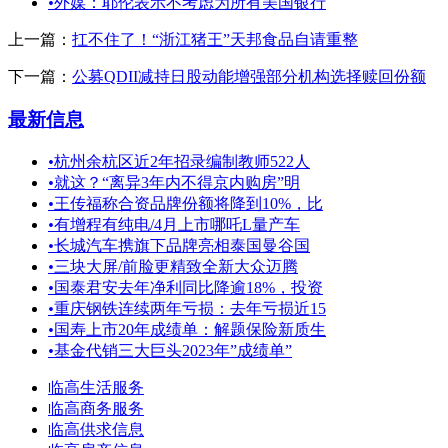
•
外媒：耶伦表示不考虑为所有美国银行
上一篇：
扛不住了！“浙江猪王”天邦食品自请重整
下一篇：
公募QDII减持日股动能增强部分机构选择赎回份额
最新信息
•
杭州余杭区近2年招录编制教师522人
•
就这？“离异3年内不得京内购房”明
•
王传福称合资品牌份额将降到10%，比
•
有增程有纯电/4月上市哪吒L量产车
•
长城汽车携旗下品牌亮相泰国曼谷国
•
三块大屏/前脸更精致全新大众迈腾
•
国泰君安去年净利同比降逾18%，投资
•
重庆钢铁连续两年亏损：去年亏损近15
•
国寿上市20年成绩单：解题保险新质生
•
基金代销三大巨头2023年”成绩单”
临高生活服务
临高商务服务
临高供求信息