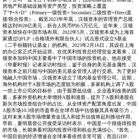
房地产和基础设施等资产类型，投资策略上覆盖
了“P+S+D”（Primary一级投资+ Secondary二级投资+Direct直
接/联合投资）。截至2023年年底，汉领资本的管理资产总规
模达到9028亿美元，折合人民币约6.5万亿元。近年来，汉领
资本加快在中国市场布局。2022年5月，汉领资本成为上海首
家通过QFLP（合格境外有限合伙人）试点形式设立S基金
（二手份额转让基金）的机构。2023年2月16日，其设在上海
的办公室正式开始运营。在优美利投资总经理贺金龙看来，汉
领资本加码中国主要看中了中国市场的投资机会。他在接受
《华夏时报》记者采访时指出，鉴于自身的美元基金属性，汉
领资本之前只能与中国的美元基金管理人进行交易。为了更好
地融入中国市场，汉领资本设立了境内基金管理公司。近期，
海外机构对于A股市场的态度较为积极，多家机构上调了A股
一些上市公司的目标价，由于股票低估值，企业盈利改善的因
素，多家外资机构大举增持A股和港股，提升了A股和港股在
新兴市场投资组合中的占比。从全球资产配置角度出发，中国
A股市场10.3倍的市盈率在全球市场中估值极其具有吸引力，
这对未来A股市场增量资金流入和提升估值将起到推动作用。
早前，夏明晨曾公开接受采访时表示，中国是一个很值得投资
的市场，长期来看对国内投资环境和机会充满信心。“首先，
中国目前的经济增速在全球来看依然非常可观，而且GDP、