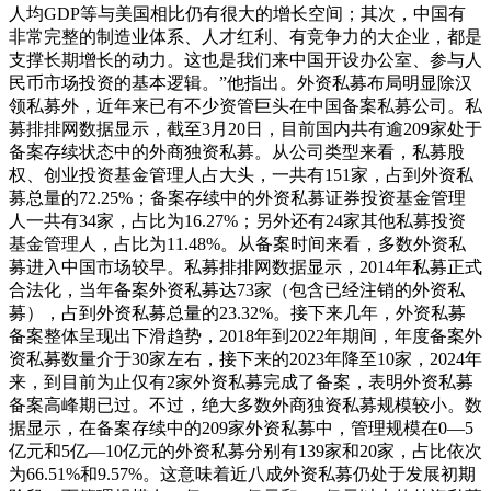
人均GDP等与美国相比仍有很大的增长空间；其次，中国有
非常完整的制造业体系、人才红利、有竞争力的大企业，都是
支撑长期增长的动力。这也是我们来中国开设办公室、参与人
民币市场投资的基本逻辑。”他指出。外资私募布局明显除汉
领私募外，近年来已有不少资管巨头在中国备案私募公司。私
募排排网数据显示，截至3月20日，目前国内共有逾209家处于
备案存续状态中的外商独资私募。从公司类型来看，私募股
权、创业投资基金管理人占大头，一共有151家，占到外资私
募总量的72.25%；备案存续中的外资私募证券投资基金管理
人一共有34家，占比为16.27%；另外还有24家其他私募投资
基金管理人，占比为11.48%。从备案时间来看，多数外资私
募进入中国市场较早。私募排排网数据显示，2014年私募正式
合法化，当年备案外资私募达73家（包含已经注销的外资私
募），占到外资私募总量的23.32%。接下来几年，外资私募
备案整体呈现出下滑趋势，2018年到2022年期间，年度备案外
资私募数量介于30家左右，接下来的2023年降至10家，2024年
来，到目前为止仅有2家外资私募完成了备案，表明外资私募
备案高峰期已过。不过，绝大多数外商独资私募规模较小。数
据显示，在备案存续中的209家外资私募中，管理规模在0—5
亿元和5亿—10亿元的外资私募分别有139家和20家，占比依次
为66.51%和9.57%。这意味着近八成外资私募仍处于发展初期