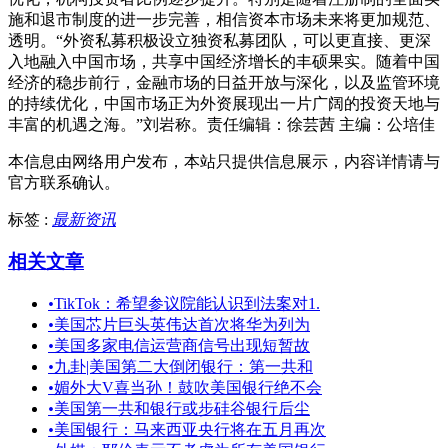
施和退市制度的进一步完善，相信资本市场未来将更加规范、
透明。“外资私募积极设立独资私募团队，可以更直接、更深
入地融入中国市场，共享中国经济增长的丰硕果实。随着中国
经济的稳步前行，金融市场的日益开放与深化，以及监管环境
的持续优化，中国市场正为外资展现出一片广阔的投资天地与
丰富的机遇之海。”刘岩称。责任编辑：徐芸茜 主编：公培佳
本信息由网络用户发布，
本站只提供信息展示，内容详情请与
官方联系确认。
标签 :
最新资讯
相关文章
•
TikTok：希望参议院能认识到法案对1.
•
美国芯片巨头英伟达首次将华为列为
•
美国多家电信运营商信号出现短暂故
•
九卦|美国第二大倒闭银行：第一共和
•
媚外大V喜当孙！鼓吹美国银行绝不会
•
美国第一共和银行或步硅谷银行后尘
•
美国银行：马来西亚央行将在五月再次