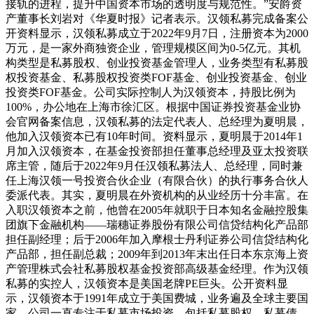
接轨的进程，提升中国资本市场的透明度与规范性。”安爵资
产董事长刘岩对《华夏时报》记者表示。汉领私募完成备案公
开资料显示，汉领私募成立于2022年9月7日，注册资本为2000
万元，是一家外商独资企业，管理规模区间为0-5亿元。其机
构类型是私募股权、创业投资基金管理人，业务类型有私募股
权投资基金、私募股权投资类FOF基金、创业投资基金、创业
投资类FOF基金。公司实际控制人为汉领资本，持股比例为
100%，办公地在上海市徐汇区。根据中国证券投资基金业协
会官网备案信息，汉领私募的法定代表人、总经理为夏明晨，
他加入汉领资本已有10年时间。资料显示，夏明晨于2014年1
月加入汉领资本，在基金投资部担任董事总经理及亚太投资联
席主管，随后于2022年9月任汉领私募法人、总经理，同时兼
任上海汉领一号投资合伙企业（有限合伙）的执行事务合伙人
委派代表。其实，夏明晨在外资机构的从业经历十分丰富。在
入职汉领资本之前，他曾在2005年就职于日本知名金融控股集
团旗下金融机构——瑞穗证券股份有限公司信贷结构化产品部
担任副经理；后于2006年加入摩根士丹利证券公司信贷结构化
产品部，担任副总裁；2009年到2013年末出任日本东京海上资
产管理株式会社私募股权基金投资部高级基金经理。作为汉领
私募的实控人，汉领资本是美国老牌PE巨头。公开资料显
示，汉领资本于1991年成立于美国费城，业务遍及全球主要国
家，公司一直专注于私募市场投资，包括私募股权、私募债、