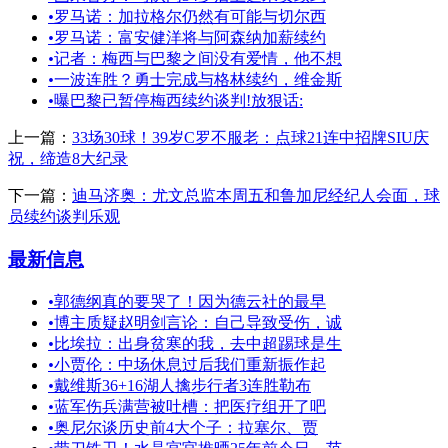
•
罗马诺：加拉格尔仍然有可能与切尔西
•
罗马诺：富安健洋将与阿森纳加薪续约
•
记者：梅西与巴黎之间没有爱情，他不想
•
一波连胜？勇士完成与格林续约，维金斯
•
曝巴黎已暂停梅西续约谈判!放狠话:
上一篇：
33场30球！39岁C罗不服老：点球21连中招牌SIU庆
祝，缔造8大纪录
下一篇：
迪马济奥：尤文总监本周五和鲁加尼经纪人会面，球
员续约谈判乐观
最新信息
•
郭德纲真的要哭了！因为德云社的最早
•
博主质疑赵明剑言论：自己导致受伤，诚
•
比埃拉：出身贫寒的我，去中超踢球是生
•
小贾伦：中场休息过后我们重新振作起
•
戴维斯36+16湖人擒步行者3连胜勒布
•
蓝军伤兵满营被吐槽：把医疗组开了吧
•
奥尼尔谈历史前4大个子：拉塞尔、贾