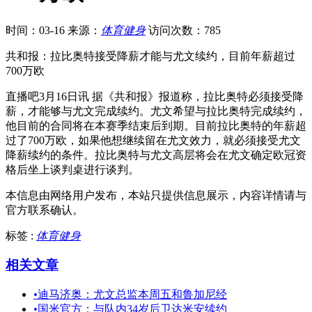
时间：03-16
来源：
体育健身
访问次数：785
共和报：拉比奥特接受降薪才能与尤文续约，目前年薪超过
700万欧
直播吧3月16日讯 据《共和报》报道称，拉比奥特必须接受降
薪，才能够与尤文完成续约。尤文希望与拉比奥特完成续约，
他目前的合同将在本赛季结束后到期。目前拉比奥特的年薪超
过了700万欧，如果他想继续留在尤文效力，就必须接受尤文
降薪续约的条件。拉比奥特与尤文高层将会在尤文确定欧冠资
格后坐上谈判桌进行谈判。
本信息由网络用户发布，
本站只提供信息展示，内容详情请与
官方联系确认。
标签 :
体育健身
相关文章
•
迪马济奥：尤文总监本周五和鲁加尼经
•
国米官方：与队内34岁后卫达米安续约