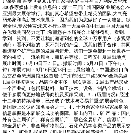
户采购商,备受世界30几个国家商务处关注与官方网站及全球
300多家媒体上发布信息的：;第十三届广州国际矿业展览会,在
亚洲最大展馆举行。我们真心希望您带上精英的团队,大气亮
丽形象和高新技术来展示，因为我们为您做好了一切准备。纵
观全球,专家预言:未来本行业第一大展会在中国,而中国大展就
在你我共同努力之下 !希望您在本届展会上能够得到、看到、
学到、笑到。不要让我们邀请到会的全球10万家用户（参观采
购商）看不到新的，买不到好的产品。原我们携手合作，共同
推进整个矿产业链的发展与进步。我们一定会架起一座世界一
流的桥梁，一流的舞台，商机在等您。日程安排及展出地点
展出时间：6月19日至21日;;;; 撤展时间：6月21日（下午1点
钟）布展时间：6月16日至18日;;;;;;; 展出地点：中国进出口商
品交易会琶洲展馆A区首层; (广州市阅江中路380号)全新亮点
1.展会规模更大，品牌企业更多，层次更高。2.展出产品形成
一个产业链（包括原材料、加工技术、设备、制品全领域），
便于参展商更好地获得商机及买家采购。3．(历届情况): 经过
十二年的持续培养，已形成了;技术与贸易并重;的展会特色，
是国际上公认的知名展会之一。4．十万余家全球买家采购的
信息掌握是本届展会成功的保障。展出内容1．矿 产 品：国内
外有色金属矿产、稀有金属矿产、黑色金属矿产、能源矿产、
非金属矿产、非金属矿物制品、石化产品等各类产品的展示交
易；2．矿业勘探系统（包括卫星勘探和遥感设备）、取样设