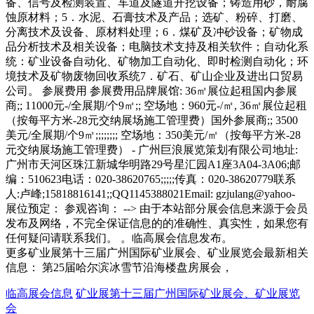
备、信号及检测装置、车道及隧道开挖设备；铸造用砂，耐腐
蚀原材料；5．水泥、石膏技术及产品；选矿、粉碎、打磨、
分离技术及设备、原材料处理；6．煤矿及冲砂设备；矿物成
品分析技术及相关设备；电脑技术支持及相关软件；自动化系
统：矿业设备自动化、矿物加工自动化、即时检测自动化；环
境技术及矿物废物回收系统7．矿石、矿山企业及进出口贸易
公司。 参展费用 参展费用品牌展馆: 36㎡展位起租国内参展
商;; 11000元-/全展期/个9㎡;; 空场地：960元-/㎡, 36㎡展位起租
（按每平方米-28元交纳展场施工管理费）国外参展商;; 3500
美元/全展期/个9㎡;;;;;;;; 空场地：350美元/㎡（按每平方米-28
元交纳展场施工管理费） - 广州巨浪展览策划有限公司地址:
广州市天河区珠江新城华明路29号星汇园A1座3A04-3A06;邮
编：510623电话：020-38620765;;;;;传真：020-38620779联系
人:卢峰;15818816141;;QQ1145388021Email: gzjulang@yahoo-
展位预定： 参观咨询： --> 由于本站部分展会信息来源于会员
发布及网络，不完全保证信息的的准确性、真实性，如果您有
任何疑问请联系我们。 。临高展会信息发布。
更多矿业展第十三届广州国际矿业展会、矿业展览会最新相关
信息： 第25届哈尔滨冰雪节沿海楼盘房展会，
临高展会信息
矿业展第十三届广州国际矿业展会、矿业展览
会