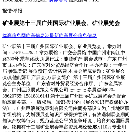
报错/举报
矿业展第十三届广州国际矿业展会、矿业展览会
临高信息网
临高信息港
最新临高展会信息信息
矿业展第十三届广州国际矿业展会、矿业展览会， 举办时
间：-/6/19----/6/21 举办展馆：广交会展馆;中国广州市阅江中
路380号 乘车路线 所属行业：能源矿产 展会城市：广东|广州
市 主办单位：广东省对外贸易经济合作厅 举办周期：一年一
届 参观登记 展位预订 设计搭建 本展会所属专题：矿业展会
(0)其他能源矿产展会(2) 展会简介 -第十三届广州国际矿业展
览会主办单位： 广东省对外贸易经济合作厅、 广东金属学
会、广州巨浪展览策划有限公司;;;;;;;;;;;;;;; 参展咨询020-
38620765; 15818816141;第十三届广州国际矿业展览会为配合
响应商务部、-、版权局、知识-发起的《展会知识产权保护办
法》，广州巨浪展览策划有限公司由商务部设立为广州地区联
络组机构，为增强展会知识产权保护意识，有效遏制展会期间
知识产权等行为，规范营造公平的竞争环境，培育知名国际展
会。继拥有十二届矿业展会丰富资源与经验,吸引10万专业用