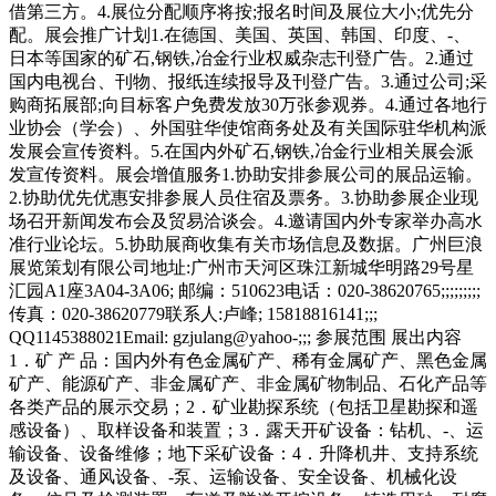
借第三方。4.展位分配顺序将按;报名时间及展位大小;优先分
配。展会推广计划1.在德国、美国、英国、韩国、印度、-、
日本等国家的矿石,钢铁,冶金行业权威杂志刊登广告。2.通过
国内电视台、刊物、报纸连续报导及刊登广告。3.通过公司;采
购商拓展部;向目标客户免费发放30万张参观券。4.通过各地行
业协会（学会）、外国驻华使馆商务处及有关国际驻华机构派
发展会宣传资料。5.在国内外矿石,钢铁,冶金行业相关展会派
发宣传资料。展会增值服务1.协助安排参展公司的展品运输。
2.协助优先优惠安排参展人员住宿及票务。3.协助参展企业现
场召开新闻发布会及贸易洽谈会。4.邀请国内外专家举办高水
准行业论坛。5.协助展商收集有关市场信息及数据。广州巨浪
展览策划有限公司地址:广州市天河区珠江新城华明路29号星
汇园A1座3A04-3A06; 邮编：510623电话：020-38620765;;;;;;;;;
传真：020-38620779联系人:卢峰; 15818816141;;;
QQ1145388021Email: gzjulang@yahoo-;;; 参展范围 展出内容
1．矿 产 品：国内外有色金属矿产、稀有金属矿产、黑色金属
矿产、能源矿产、非金属矿产、非金属矿物制品、石化产品等
各类产品的展示交易；2．矿业勘探系统（包括卫星勘探和遥
感设备）、取样设备和装置；3．露天开矿设备：钻机、-、运
输设备、设备维修；地下采矿设备：4．升降机井、支持系统
及设备、通风设备、-泵、运输设备、安全设备、机械化设