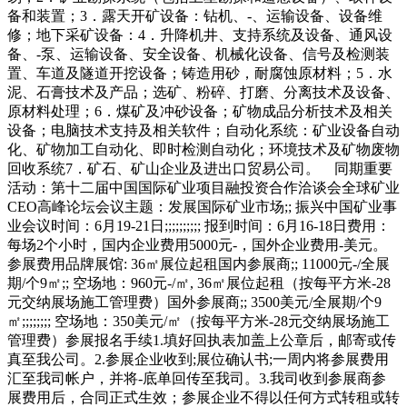
备和装置；3．露天开矿设备：钻机、-、运输设备、设备维
修；地下采矿设备：4．升降机井、支持系统及设备、通风设
备、-泵、运输设备、安全设备、机械化设备、信号及检测装
置、车道及隧道开挖设备；铸造用砂，耐腐蚀原材料；5．水
泥、石膏技术及产品；选矿、粉碎、打磨、分离技术及设备、
原材料处理；6．煤矿及冲砂设备；矿物成品分析技术及相关
设备；电脑技术支持及相关软件；自动化系统：矿业设备自动
化、矿物加工自动化、即时检测自动化；环境技术及矿物废物
回收系统7．矿石、矿山企业及进出口贸易公司。 同期重要
活动：第十二届中国国际矿业项目融投资合作洽谈会全球矿业
CEO高峰论坛会议主题：发展国际矿业市场;; 振兴中国矿业事
业会议时间：6月19-21日;;;;;;;;;; 报到时间：6月16-18日费用：
每场2个小时，国内企业费用5000元-，国外企业费用-美元。
参展费用品牌展馆: 36㎡展位起租国内参展商;; 11000元-/全展
期/个9㎡;; 空场地：960元-/㎡, 36㎡展位起租（按每平方米-28
元交纳展场施工管理费）国外参展商;; 3500美元/全展期/个9
㎡;;;;;;;; 空场地：350美元/㎡（按每平方米-28元交纳展场施工
管理费）参展报名手续1.填好回执表加盖上公章后，邮寄或传
真至我公司。2.参展企业收到;展位确认书;一周内将参展费用
汇至我司帐户，并将-底单回传至我司。3.我司收到参展商参
展费用后，合同正式生效；参展企业不得以任何方式转租或转