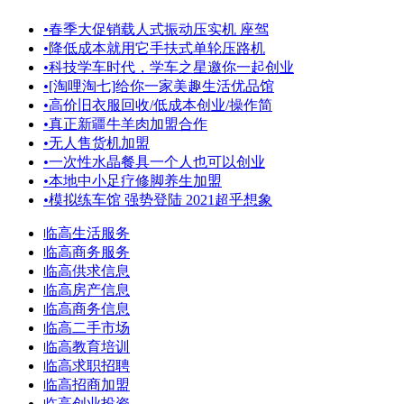
•
春季大促销载人式振动压实机 座驾
•
降低成本就用它手扶式单轮压路机
•
科技学车时代，学车之星邀你一起创业
•
[淘哩淘七]给你一家美趣生活优品馆
•
高价旧衣服回收/低成本创业/操作简
•
真正新疆牛羊肉加盟合作
•
无人售货机加盟
•
一次性水晶餐具一个人也可以创业
•
本地中小足疗修脚养生加盟
•
模拟练车馆 强势登陆 2021超乎想象
临高生活服务
临高商务服务
临高供求信息
临高房产信息
临高商务信息
临高二手市场
临高教育培训
临高求职招聘
临高招商加盟
临高创业投资