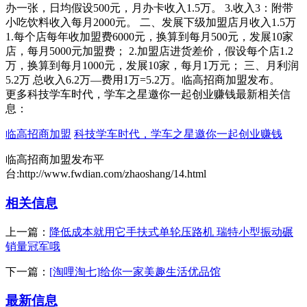
办一张，日均假设500元，月办卡收入1.5万。 3.收入3：附带
小吃饮料收入每月2000元。 二、发展下级加盟店月收入1.5万
1.每个店每年收加盟费6000元，换算到每月500元，发展10家
店，每月5000元加盟费； 2.加盟店进货差价，假设每个店1.2
万，换算到每月1000元，发展10家，每月1万元； 三、月利润
5.2万 总收入6.2万—费用1万=5.2万。临高招商加盟发布。
更多科技学车时代，学车之星邀你一起创业赚钱最新相关信
息：
临高招商加盟
科技学车时代，学车之星邀你一起创业赚钱
临高招商加盟发布平
台:http://www.fwdian.com/zhaoshang/14.html
相关信息
上一篇：
降低成本就用它手扶式单轮压路机 瑞特小型振动碾
销量冠军哦
下一篇：
[淘哩淘七]给你一家美趣生活优品馆
最新信息