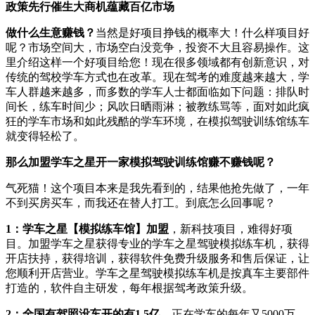
政策先行催生大商机蕴藏
百亿
市场
做
什么生意赚钱？
当然是好项目挣钱的概率大！什么样项目好
呢？市场空间大，市场空白没竞争，投资不大且容易操作。这
里介绍这样一个好项目给您！现在很多领域都有创新意识，对
传统的驾校学车方式也在改革。现在驾考的难度越来越大，学
车人群越来越多，而多数的学车人士都面临如下问题：排队时
间长，练车时间少；风吹日晒雨淋；被教练骂等，面对如此疯
狂的学车市场和如此残酷的学车环境，在模拟驾驶训练馆练车
就变得轻松了。
那么加盟学车之星开一家模拟驾驶训练馆
赚不赚钱
呢？
气死猫！这个项目本来是我先看到的，结果他抢先做了，一年
不到买房买车，而我还在替人打工。到底怎么回事呢？
1：
学车之星【模拟练车馆】加盟
，新科技项目，难得好项
目。加盟学车之星获得专业的学车之星驾驶模拟练车机，获得
开店扶持，获得培训，获得软件免费升级服务和售后保证，让
您顺利开店营业。学车之星驾驶模拟练车机是按真车主要部件
打造的，软件自主研发，每年根据驾考政策升级。
2：
全国有驾照没车开的有1.5亿
，正在学车的每年又5000万，