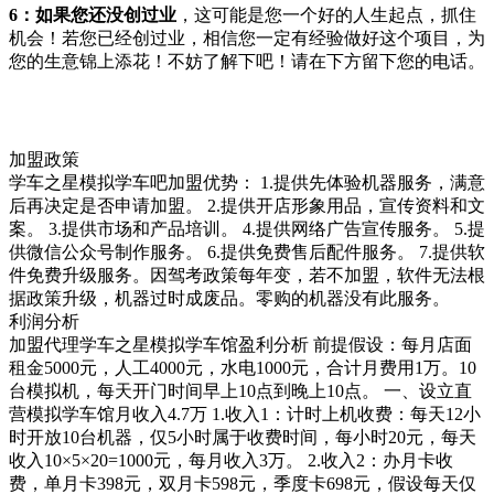
6：
如果您还没创过业
，这可能是您一个好的人生起点，抓住
机会！若您已经创过业，相信您一定有经验做好这个项目，为
您的生意锦上添花！不妨了解下吧！请在下方留下您的电话。
加盟政策
学车之星模拟学车吧加盟优势： 1.提供先体验机器服务，满意
后再决定是否申请加盟。 2.提供开店形象用品，宣传资料和文
案。 3.提供市场和产品培训。 4.提供网络广告宣传服务。 5.提
供微信公众号制作服务。 6.提供免费售后配件服务。 7.提供软
件免费升级服务。因驾考政策每年变，若不加盟，软件无法根
据政策升级，机器过时成废品。零购的机器没有此服务。
利润分析
加盟代理学车之星模拟学车馆盈利分析 前提假设：每月店面
租金5000元，人工4000元，水电1000元，合计月费用1万。10
台模拟机，每天开门时间早上10点到晚上10点。 一、设立直
营模拟学车馆月收入4.7万 1.收入1：计时上机收费：每天12小
时开放10台机器，仅5小时属于收费时间，每小时20元，每天
收入10×5×20=1000元，每月收入3万。 2.收入2：办月卡收
费，单月卡398元，双月卡598元，季度卡698元，假设每天仅